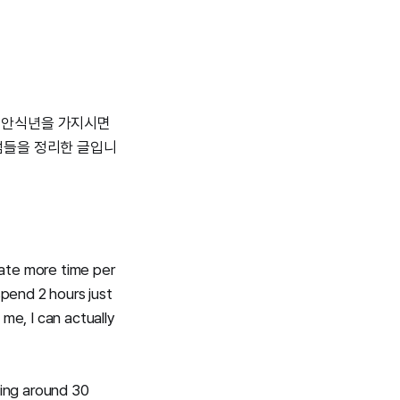
최근 안식년을 가지시면
 점들을 정리한 글입니
ate more time per
spend 2 hours just
me, I can actually
cing around 30