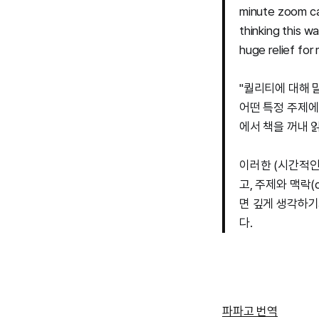
minute zoom cal
thinking this w
huge relief for
"퀄리티에 대해 
어떤 특정 주제에
에서 책을 꺼내 
이러한 (시간적인
고, 주제와 맥락(
면 깊게 생각하기
다.
파파고 번역