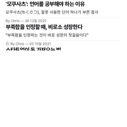
'모쿠사츠': 언어를 공부해야 하는 이유
모쿠사츠(もくさつ), 잘못 사용한 단어 하나가 부른 참사
By Chris
26 12월 2021
부족함을 인정할 때, 비로소 성장한다
"부족함을 인정하는 것이 바로 성장의 첫걸음이다"
By Chris
03 10월 2021
스타트업이 돈 가져오는 법
현금이 왕입니다.
By Chris
21 9월 2021
실리콘밸리로 가야 하는 이유
"세상은 꿈꾸는 사람의 것이다."
By Chris
30 8월 2021
18개월 만들어서 유저 10명 만들면 폴 그래햄한테 칭찬
받는다.
바보야, 문제는 사용자 수가 아니라 인게이지먼트야.
By Chris
28 8월 2021
지금 그러면 회사는 몇 명이 같이 하고 계세요?