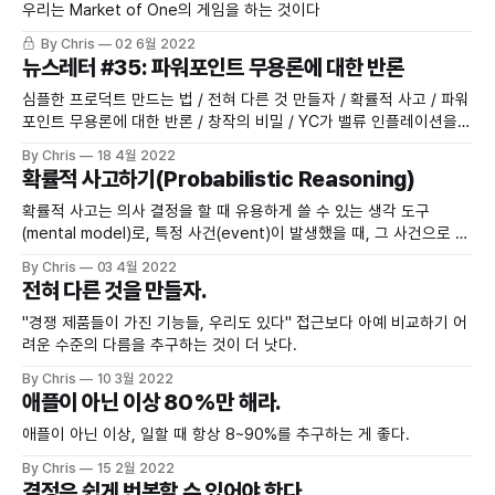
우리는 Market of One의 게임을 하는 것이다
By Chris
02 6월 2022
뉴스레터 #35: 파워포인트 무용론에 대한 반론
심플한 프로덕트 만드는 법 / 전혀 다른 것 만들자 / 확률적 사고 / 파워
포인트 무용론에 대한 반론 / 창작의 비밀 / YC가 밸류 인플레이션을
만든다?
By Chris
18 4월 2022
확률적 사고하기(Probabilistic Reasoning)
확률적 사고는 의사 결정을 할 때 유용하게 쓸 수 있는 생각 도구
(mental model)로, 특정 사건(event)이 발생했을 때, 그 사건으로 인
해 어떤 결과로 이어질 것인가를 논리와 수학을 근거로 예측해볼 수 있
By Chris
03 4월 2022
는 의사 결정 프로세스다.
전혀 다른 것을 만들자.
"경쟁 제품들이 가진 기능들, 우리도 있다" 접근보다 아예 비교하기 어
려운 수준의 다름을 추구하는 것이 더 낫다.
By Chris
10 3월 2022
애플이 아닌 이상 80%만 해라.
애플이 아닌 이상, 일할 때 항상 8~90%를 추구하는 게 좋다.
By Chris
15 2월 2022
결정은 쉽게 번복할 수 있어야 한다.