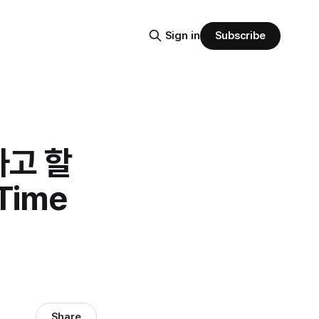
Subscribe
Sign in
하고 할
Time
Share