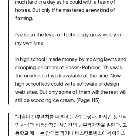
much land in a day as he could with a team of
horses. But only if he mastered a new kind of
farming.
I've seen the lever of technology grow visibly in
my own time.
In high school I made money by mowing lawns and
scooping ice cream at Baskin-Robbins. This was
the only kind of work available at the time. Now
high school kids could write software or design
web sites. But only some of them will; the rest will
still be scooping ice cream. (Page 115)
"기술이 빈부격차를 더 벌리는가? 그렇다. 하지만 생산적
인 사람과 비생산적인 사람간의 빈부격차만을 벌린다. 고
등학교 때 나는 잔디를 깎거나 배스킨로빈스에서 아이스