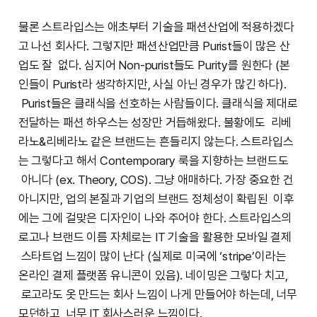
물론 스트라입스는 애초부터 기술을 패션산업에 적용하겠다
고 나선 회사다. 그렇지만 패션산업만큼 Purist들이 많은 산
업도 잘 없다. 심지어 Non-purist들도 Purity를 원한다 (본
인들이 Purist라 생각하지만, 사실 아닌 경우가 많긴 하다).
Purist들은 클래식을 선호하는 사람들이다. 클래식을 제대로
전달하는 패션 하우스는 성장만 거듭해왔다. 불황에도 리베
라노&리베라노 같은 브랜드는 흔들리지 않는다. 스트라입스
는 그렇다고 해서 Contemporary 룩을 지향하는 브랜드도
아니다 (ex. Theory, COS). 그냥 애매하다. 가장 중요한 건
아니지만, 업의 본질과 기업의 브랜드 정체성이 확립된 이후
에는 그에 걸맞은 디자인이 나와 주어야 한다. 스트라입스의
로고나 브랜드 이름 자체로는 IT 기술을 활용한 모바일 결제
스타트업 느낌이 많이 난다 (실제로 미국에 ‘stripe’이라는
온라인 결제 플랫폼 유니콘이 있음). 네이밍은 그렇다 치고,
로고라도 옷 만드는 회사 느낌이 나게 만들어야 하는데, 너무
모던하고, 너무 IT 회사스러운 느낌이다.