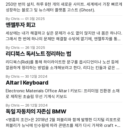
250만 번의 설치. 하루 8천 개의 새로운 사이트. 세계에서 가장 빠르게
성장하는 블로그 및 뉴스레터 플랫폼 고스트 (Ghost).
By Chris
01 3월 2025
엔젤투자 회고
세상에는 내가 해결하고 싶은 문제가 수도 없이 많지만 내 몸은 하나다.
그래서 한 번에 하나의 문제만 해결할 수밖에 없기에, 엔젤투자를 통해
내가 관심을 갖고 있는 다른 분야에도 발을 들여 놓자고 생각하게 되었
By Chris
26 1월 2025
다.
리디북스 독서노트 정리하는 법
리디북스(Ridi)를 통해 하이라이트한 문구를 옵시디언이나 노션 등에
깔끔하게 정리하는 방법을 소개해보려고 한다. 리디는 킨들과 같은 다
른 전자책 서비스와는 다르게 하이라이트를 CSV로 다운로드를 할 수
By Chris
30 12월 2024
가 없고, 독서노트 모음 페이지에 가서 복사 -> 붙여넣기 방식으로 정
Altar I Keyboard
리를 할 수 있다. 다만 각 하이라이트에 날짜가 적혀 있어서, 하이라이
트만 노트에 깔끔하게 정리하려면 꽤
Electronic Materials Office Altar I 키보드: 프리미엄 친환경 소재
로 제작된 초슬림 무선 기계식 키보드
By Chris
26 12월 2024
독일 자동차의 자존심 BMW
<명품의 조건>은 2018년 2월 퍼블리와 함께 발행한 디지털 리포트로
퍼블리가 뉴닉에 인수됨에 따라 콘텐츠를 제가 다시 가져와 craft +