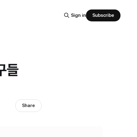
Subscribe
Sign in
구들
Share