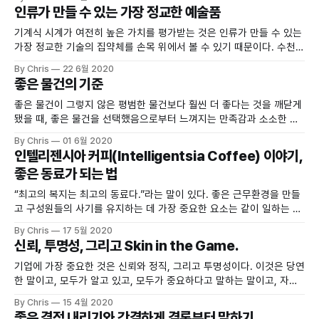
인류가 만들 수 있는 가장 정교한 예술품
기계식 시계가 여전히 높은 가치를 평가받는 것은 인류가 만들 수 있는
가장 정교한 기술의 집약체를 손목 위에서 볼 수 있기 때문이다. 수천,
수만 가지의 부품을 기계가 아닌 사람의 손으로 가공하고 조립해 하나
By Chris
22 6월 2020
의 복잡한 시스템을 만들었기 때문이다
좋은 물건의 기준
좋은 물건이 그렇지 않은 평범한 물건보다 훨씬 더 좋다는 것을 깨닫게
됐을 때, 좋은 물건을 선택했음으로부터 느껴지는 만족감과 소소한 행
복은 우리 삶을 영위하는데 필요한 감정들이다.
By Chris
01 6월 2020
인텔리젠시아 커피(Intelligentsia Coffee) 이야기,
좋은 동료가 되는 법
“최고의 복지는 최고의 동료다.”라는 말이 있다. 좋은 근무환경을 만들
고 구성원들의 사기를 유지하는 데 가장 중요한 요소는 같이 일하는 동
료라는 얘기다.
By Chris
17 5월 2020
신뢰, 투명성, 그리고 Skin in the Game.
기업에 가장 중요한 것은 신뢰와 정직, 그리고 투명성이다. 이것은 당연
한 말이고, 모두가 알고 있고, 모두가 중요하다고 말하는 말이고, 자본
주의의 근간이 신용과 신뢰를 바탕으로 이루어져 있으나 역설적으로
By Chris
15 4월 2020
대부분은 신뢰, 정직, 투명성의 결여로 인해 자본주의에 위협을 가한다.
좋은 결정 내리기와 간결하게 결론부터 말하기