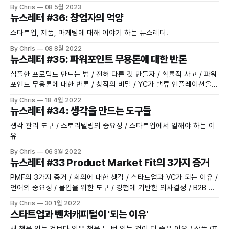
고자 한다면, 2시간을 투입해서 그 주제에 대해 깊게 공부할 수 있다.
By Chris
08 5월 2023
책장에서 책을 꺼내 읽는다면, 이제는 앉아서 1시간을 읽을 수 있게 되
뉴스레터 #36: 창업자의 억양
었다."
스타트업, 제품, 마케팅에 대해 이야기 하는 뉴스레터.
By Chris
08 8월 2022
뉴스레터 #35: 파워포인트 무용론에 대한 반론
심플한 프로덕트 만드는 법 / 전혀 다른 것 만들자 / 확률적 사고 / 파워
포인트 무용론에 대한 반론 / 창작의 비밀 / YC가 밸류 인플레이션을
만든다?
By Chris
18 4월 2022
뉴스레터 #34: 생각을 만드는 도구들
생각 관리 도구 / 스토리텔링의 중요성 / 스타트업에서 일해야 하는 이
유
By Chris
06 3월 2022
뉴스레터 #33 Product Market Fit의 3가지 증거
PMF의 3가지 증거 / 회의에 대한 생각 / 스타트업과 VC가 되는 이유 /
언어의 중요성 / 몰입을 위한 도구 / 경험에 기반한 의사결정 / B2B 스
타트업의 편견 / 퍼블리의 미래
By Chris
30 1월 2022
스타트업과 벤처캐피털이 '되는 이유'
새 책을 읽는 것보다 읽은 책을 두 번 읽는 것이 더 좋은 이유 / 상품 (프