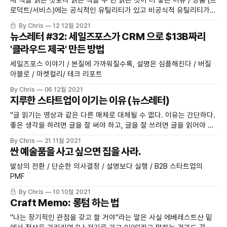
로덕트/서비스)에는 공식적인 유틸리티가 있고 비공식적 유틸리티가
있다 / 스타트업과 벤처캐피털이 '되는 이유'
By Chris
12 12월 2021
뉴스레터 #32: 세일즈포스가 CRM 으로 $13B짜리
'클라우드 제국' 만든 방법
세일즈포스 이야기 / 본질에 가까워질수록, 설명은 심플해진다 / 버질
아블로 / 마켓컬리/ 테크 리포트
By Chris
06 12월 2021
지루한 스타트업이 이기는 이유 (뉴스레터)
"글 읽기는 영상과 같은 다른 매체로 대체될 수 없다. 이유는 간단하다.
좋은 생각을 하려면 글을 잘 써야 하고, 글을 잘 쓰려면 글을 읽어야 하
기 때문이다."
By Chris
21 11월 2021
싼 예술품을 사고 싶으면 집을 사라.
발상의 전환 / 단순한 의사결정 / 설명보다 실행 / B2B 스타트업의
PMF
By Chris
10 10월 2021
Craft Memo: 롱텀 하는 법
"나는 장기적인 관점을 갖고 할 거야"라는 말은 사실 에베레스트산 밑