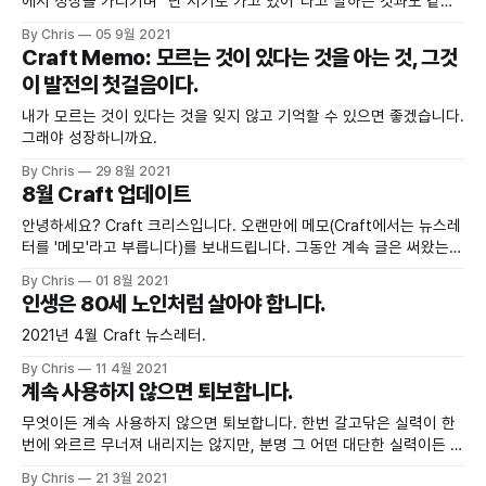
에서 정상을 가리키며 "난 저기로 가고 있어"라고 말하는 것과도 같아
요.
By Chris
05 9월 2021
Craft Memo: 모르는 것이 있다는 것을 아는 것, 그것
이 발전의 첫걸음이다.
내가 모르는 것이 있다는 것을 잊지 않고 기억할 수 있으면 좋겠습니다.
그래야 성장하니까요.
By Chris
29 8월 2021
8월 Craft 업데이트
안녕하세요? Craft 크리스입니다. 오랜만에 메모(Craft에서는 뉴스레
터를 '메모'라고 부릅니다)를 보내드립니다. 그동안 계속 글은 써왔는데
메모를 쓰질 않아 따로 공유해 드릴 기회가 없었습니다. (프리미엄 구독
By Chris
01 8월 2021
자분들께는 따로 이메일이 전송됩니다). 오늘은 그동안 써온 글을 공유
인생은 80세 노인처럼 살아야 합니다.
해 드리려 합니다. 추가로, 제가 공동창업한 스타트업 Hyperinbox 에
서 새로 스타트업 세일즈/사업 개발 등
2021년 4월 Craft 뉴스레터.
By Chris
11 4월 2021
계속 사용하지 않으면 퇴보합니다.
무엇이든 계속 사용하지 않으면 퇴보합니다. 한번 갈고닦은 실력이 한
번에 와르르 무너져 내리지는 않지만, 분명 그 어떤 대단한 실력이든 계
속해서 꺼내 쓰지 않으면 조금씩 무너져 갑니다.
By Chris
21 3월 2021